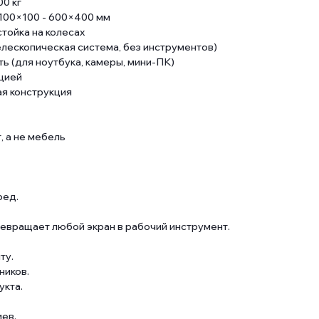
00 кг
 100×100 - 600×400 мм
стойка на колесах
елескопическая система, без инструментов)
ь (для ноутбука, камеры, мини-ПК)
ацией
ая конструкция
, а не мебель
ред.
ревращает любой экран в рабочий инструмент.
ту.
ников.
укта.
иев.