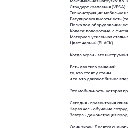
Максимальная нагрузка: до 1
Стандарт крепления (VESA):
Тип конструкции: мобильная 
Регулировка высоты: есть (т
Полка под оборудование: ест
Колеса: поворотные, с фикс
Материал: усиленная стальн
Цвет: черный (BLACK)
Когда экран - это инструмент
Есть два типа решений:
те, что стоят у стены…
и те, что двигают бизнес впе
Это мобильность, которая п
Сегодня - презентация клиен
Через час - обучение сотруд
Завтра - демонстрация прод
Один экран. Десятки сценар