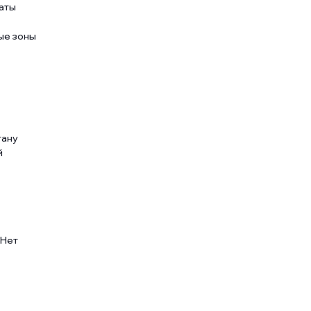
аты
ые зоны
тану
й
 Нет