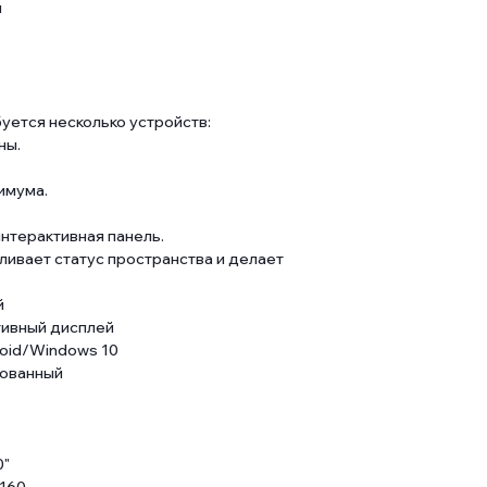
и
уется несколько устройств:
ны.
имума.
интерактивная панель.
ливает статус пространства и делает
й
тивный дисплей
oid/Windows 10
рованный
0"