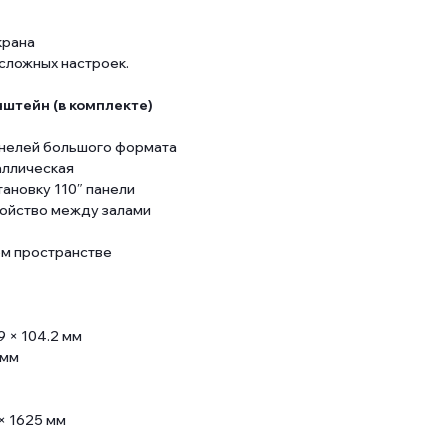
крана
сложных настроек.
штейн (в комплекте)
панелей большого формата
аллическая
ановку 110″ панели
ойство между залами
ом пространстве
9 × 104.2 мм
 мм
 × 1625 мм