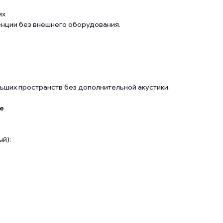
ях
ции без внешнего оборудования.
льших пространств без дополнительной акустики.
е
й):