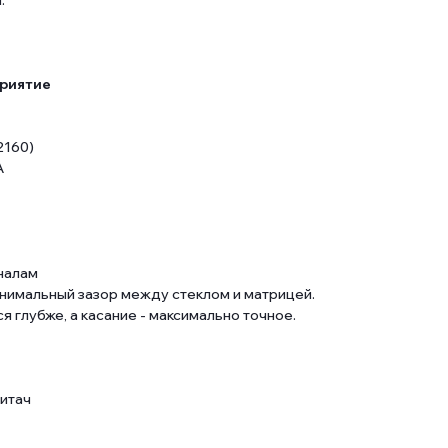
.
приятие
2160)
A
аналам
инимальный зазор между стеклом и матрицей.
 глубже, а касание - максимально точное.
итач