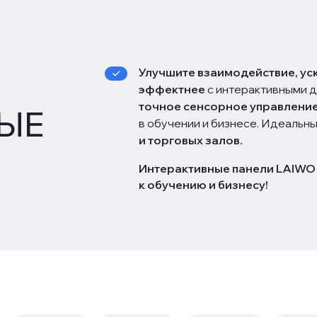
Улучшите взаимодействие, ус
эффектнее
с интерактивными 
точное сенсорное управление
ЫЕ
в обучении и бизнесе. Идеальн
и торговых залов.
Интерактивные панели LAIWO 
к обучению и бизнесу!